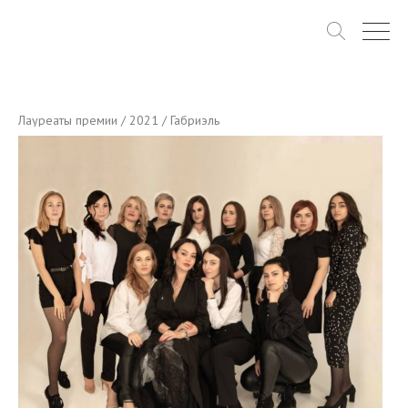
Лауреаты премии
/
2021
/ Габриэль